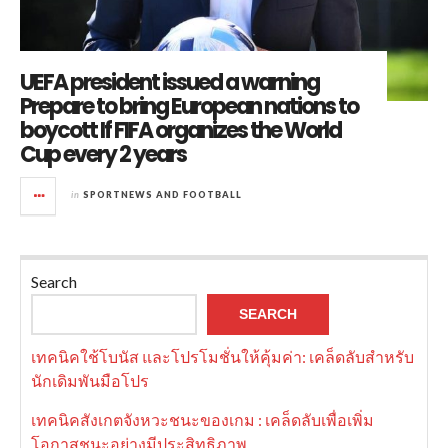
UEFA president issued a warning
Prepare to bring European nations to
boycott If FIFA organizes the World
Cup every 2 years
in
SPORTNEWS AND FOOTBALL
Search
SEARCH
เทคนิคใช้โบนัส และโปรโมชั่นให้คุ้มค่า: เคล็ดลับสำหรับ
นักเดิมพันมือโปร
เทคนิคสังเกตจังหวะชนะของเกม : เคล็ดลับเพื่อเพิ่ม
โอกาสชนะอย่างมีประสิทธิภาพ