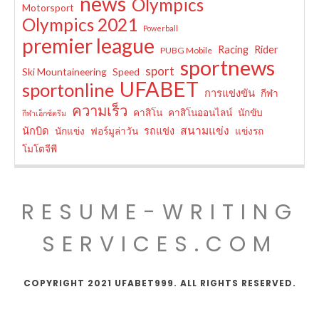
news
Olympics
Motorsport
Olympics 2021
Powerball
premier league
Racing
Rider
PUBG Mobile
sportnews
sport
Ski Mountaineering
Speed
UFABET
sportonline
การแข่งขัน
กีฬา
ความเร็ว
คาสิโน
คาสิโนออนไลน์
นักขับ
กีฬาเอ็กซ์ตรีม
สนามแข่ง
นักบิด
รถแข่ง
นักแข่ง
ฟอร์มูล่าวัน
แข่งรถ
โมโตจีพี
RESUME-WRITING
SERVICES.COM
COPYRIGHT 2021 UFABET999. ALL RIGHTS RESERVED.