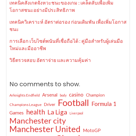
เทคนิคสังเกตจังหวะชนะของเกม : เคล็ดลับเพื่อเพิ่ม
โอกาสชนะอย่างมีประสิทธิภาพ
เทคนิควิเคราะห์ อัตราต่อรอง ก่อนเดิมพัน เพื่อเพิ่มโอกาส
ชนะ
การเลือก เว็บไซต์พนันที่เชื่อถือได้ : คู่มือสำหรับผู้เล่นมือ
ใหม่และมืออาชีพ
วิธีตรวจสอบ อัตราจ่าย และความคุ้มค่า
No comments to show.
casino
Arsenal
Champion
Arknights Endfield
body
Football
Formula 1
Driver
Champions League
health
La Liga
Games
Liverpool
Manchester city
Manchester United
MotoGP