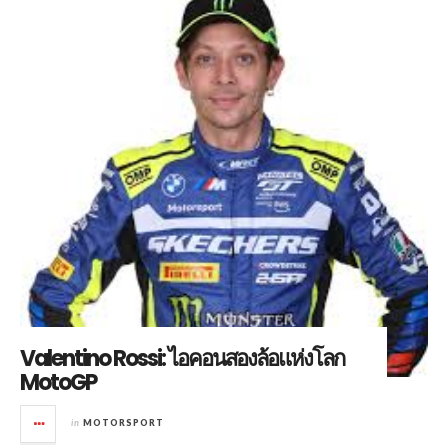
Valentino Rossi: ไอคอนสองล้อแห่งโลก
MotoGP
in
MOTORSPORT