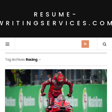
RESUME-
WRITINGSERVICES.CO
Tag Archives:
Racing