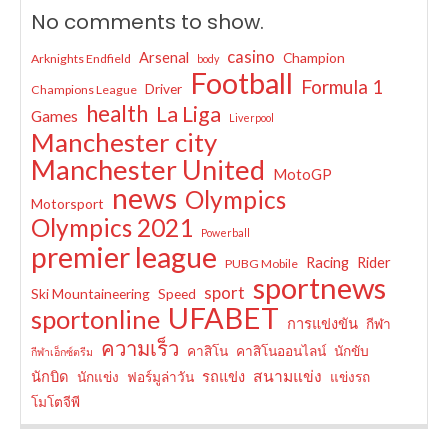
No comments to show.
casino
Arsenal
Champion
Arknights Endfield
body
Football
Formula 1
Driver
Champions League
health
La Liga
Games
Liverpool
Manchester city
Manchester United
MotoGP
news
Olympics
Motorsport
Olympics 2021
Powerball
premier league
Racing
Rider
PUBG Mobile
sportnews
sport
Ski Mountaineering
Speed
UFABET
sportonline
การแข่งขัน
กีฬา
ความเร็ว
คาสิโน
คาสิโนออนไลน์
นักขับ
กีฬาเอ็กซ์ตรีม
สนามแข่ง
นักบิด
รถแข่ง
นักแข่ง
ฟอร์มูล่าวัน
แข่งรถ
โมโตจีพี