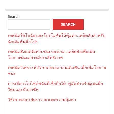
Search
SEARCH
เทคนิคใช้โบนัส และโปรโมชั่นให้คุ้มค่า: เคล็ดลับสำหรับ
นักเดิมพันมือโปร
เทคนิคสังเกตจังหวะชนะของเกม : เคล็ดลับเพื่อเพิ่ม
โอกาสชนะอย่างมีประสิทธิภาพ
เทคนิควิเคราะห์ อัตราต่อรอง ก่อนเดิมพัน เพื่อเพิ่มโอกาส
ชนะ
การเลือก เว็บไซต์พนันที่เชื่อถือได้ : คู่มือสำหรับผู้เล่นมือ
ใหม่และมืออาชีพ
วิธีตรวจสอบ อัตราจ่าย และความคุ้มค่า