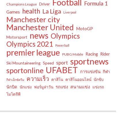
Football
Formula 1
Driver
Champions League
health
La Liga
Games
Liverpool
Manchester city
Manchester United
MotoGP
news
Olympics
Motorsport
Olympics 2021
Powerball
premier league
Racing
Rider
PUBG Mobile
sportnews
sport
Ski Mountaineering
Speed
UFABET
sportonline
การแข่งขัน
กีฬา
ความเร็ว
คาสิโน
คาสิโนออนไลน์
นักขับ
กีฬาเอ็กซ์ตรีม
สนามแข่ง
นักบิด
รถแข่ง
นักแข่ง
ฟอร์มูล่าวัน
แข่งรถ
โมโตจีพี