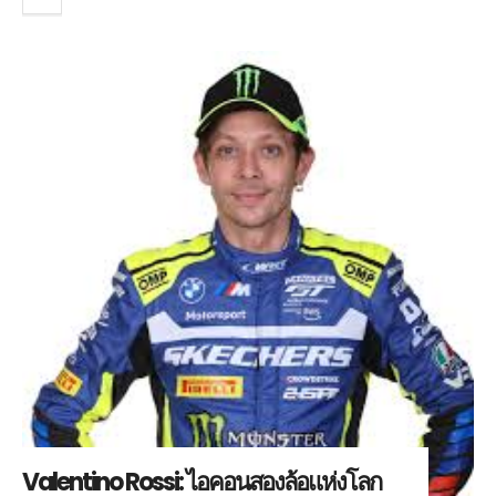
Valentino Rossi: ไอคอนสองล้อแห่งโลก