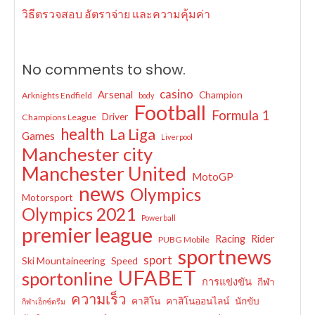
วิธีตรวจสอบ อัตราจ่าย และความคุ้มค่า
No comments to show.
casino
Arsenal
Champion
Arknights Endfield
body
Football
Formula 1
Driver
Champions League
health
La Liga
Games
Liverpool
Manchester city
Manchester United
MotoGP
news
Olympics
Motorsport
Olympics 2021
Powerball
premier league
Racing
Rider
PUBG Mobile
sportnews
sport
Ski Mountaineering
Speed
UFABET
sportonline
การแข่งขัน
กีฬา
ความเร็ว
คาสิโน
คาสิโนออนไลน์
นักขับ
กีฬาเอ็กซ์ตรีม