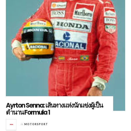
Ayrton Senna: เส้นทางแห่งนักแข่งผู้เป็น
ตำนาน Formula 1
in
MOTORSPORT