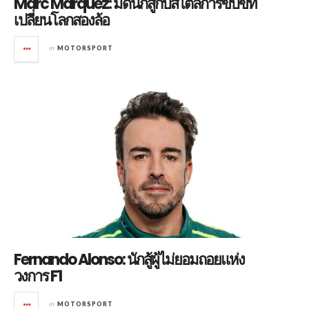
Marc Márquez: มดนักสู้กับสไตล์การขับขี่ที่
เปลี่ยนโลกสองล้อ
in
MOTORSPORT
Fernando Alonso: นักสู้ผู้ไม่ยอมถอยแห่ง
วงการ F1
in
MOTORSPORT