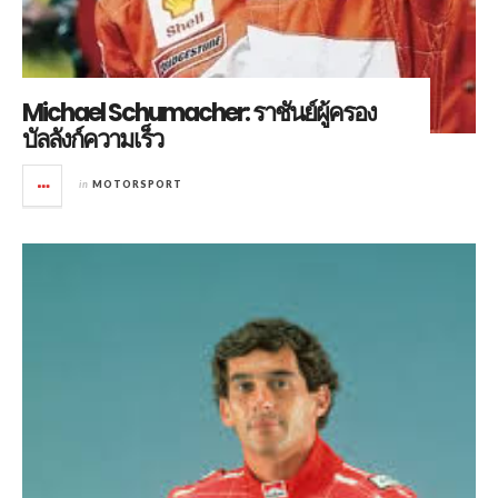
Michael Schumacher: ราชันย์ผู้ครอง
บัลลังก์ความเร็ว
in
MOTORSPORT