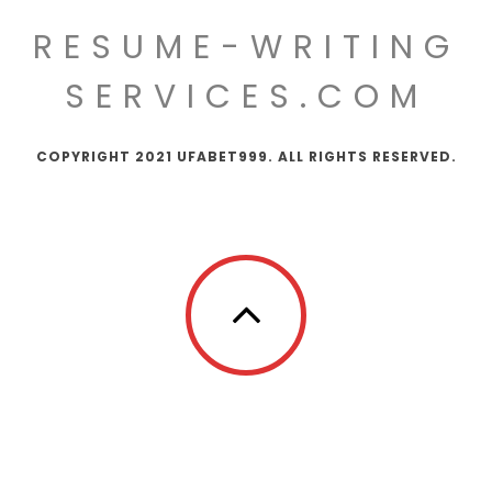
RESUME-WRITING
SERVICES.COM
COPYRIGHT 2021 UFABET999. ALL RIGHTS RESERVED.