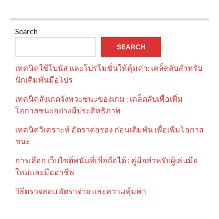
Search
SEARCH
เทคนิคใช้โบนัส และโปรโมชั่นให้คุ้มค่า: เคล็ดลับสำหรับ
นักเดิมพันมือโปร
เทคนิคสังเกตจังหวะชนะของเกม : เคล็ดลับเพื่อเพิ่ม
โอกาสชนะอย่างมีประสิทธิภาพ
เทคนิควิเคราะห์ อัตราต่อรอง ก่อนเดิมพัน เพื่อเพิ่มโอกาส
ชนะ
การเลือก เว็บไซต์พนันที่เชื่อถือได้ : คู่มือสำหรับผู้เล่นมือ
ใหม่และมืออาชีพ
วิธีตรวจสอบ อัตราจ่าย และความคุ้มค่า