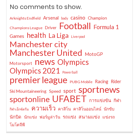
No comments to show.
casino
Arsenal
Champion
Arknights Endfield
body
Football
Formula 1
Driver
Champions League
health
La Liga
Games
Liverpool
Manchester city
Manchester United
MotoGP
news
Olympics
Motorsport
Olympics 2021
Powerball
premier league
Racing
Rider
PUBG Mobile
sportnews
sport
Ski Mountaineering
Speed
UFABET
sportonline
การแข่งขัน
กีฬา
ความเร็ว
คาสิโน
คาสิโนออนไลน์
นักขับ
กีฬาเอ็กซ์ตรีม
สนามแข่ง
นักบิด
รถแข่ง
นักแข่ง
ฟอร์มูล่าวัน
แข่งรถ
โมโตจีพี