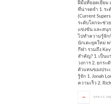
ฝีมือที่ยอดเยี่ย
ที่น่าจดจำ 1. ระ
(Current Supersta
ระดับโลกจะช่วย
แข่งขัน และสนุ
ไปทำความรู้จักกั
นักเตะยุคใหม่ 
กีฬา รวมถึง Key
สำคัญ? 1. เป็น
วงการ 2. ยกระดั
ตัวแทนของประเท
รู้จัก 1. Jonah 
ความเร็ว 2. Ric
APR 17, 20