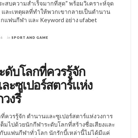
้ที่ประสบความสำเร็จมากที่สุด” พร้อมวิเคราะห์จุด
จ และเหตุผลที่ทำให้พวกเขากลายเป็นตำนาน
ากแฟนกีฬา และ Keyword อย่าง ufabet
26
in
SPORT AND GAME
ระดับโลกที่ควรรู้จัก
ะซูเปอร์สตาร์แห่ง
กวงรี
ลกที่ควรรู้จัก ตำนานและซูเปอร์สตาร์แห่งวงการ
ี้เต็มไปด้วยนักกีฬาระดับโลกที่สร้างชื่อเสียงและ
บแฟนกีฬาทั่วโลก นักรักบี้เหล่านี้ไม่ได้มีแค่