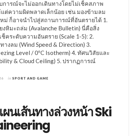
ะสบการณ์จะไม่ออกเดินทางโดยไม่เช็คสภาพ
แต่ความผิดพลาดเล็กน้อย เช่น มองข้ามลม
ม่ ก็อาจนำไปสู่สถานการณ์ที่อันตรายได้ 1.
หิมะถล่ม (Avalanche Bulletin) นี่คือสิ่ง
ให้เช็คระดับความอันตราย (Scale 1-5): 2.
ทางลม (Wind Speed & Direction) 3.
eezing Level / 0°C Isotherm) 4. ทัศนวิสัยและ
ility & Cloud Ceiling) 5. ปรากฏการณ์
26
in
SPORT AND GAME
ผนเส้นทางล่วงหน้า Ski
ineering