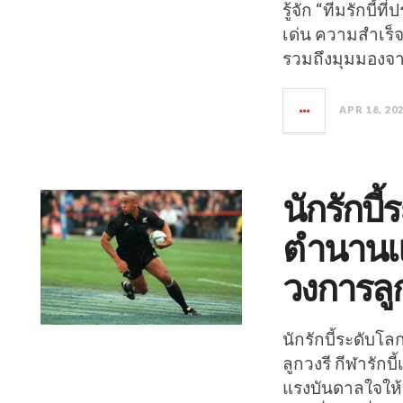
รู้จัก “ทีมรักบี
เด่น ความสำเร็
รวมถึงมุมมองจ
APR 18, 20
นักรักบี้
ตำนานแล
วงการลู
นักรักบี้ระดับโ
ลูกวงรี กีฬารักบ
แรงบันดาลใจให้กั