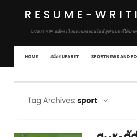
RESUME-WRIT
UFABET 999 สมัคร เว็บแทงบอลออนไลน์ ยูฟ่าเบท ที่ได้มาต
HOME
สมัคร UFABET
SPORTNEWS AND FO
Tag Archives:
sport