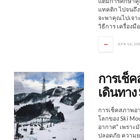
แต่มีการศึกษาคู่
แทคติก ไปจนถึง
จะพาคุณไปเจาะลึก
วิธีการ เครื่องมื
APR 16, 20
การเช็
เดินทาง
การเช็คสภาพอา
โลกของ Ski Mou
อากาศ” เพราะมัน
ปลอดภัย ความย