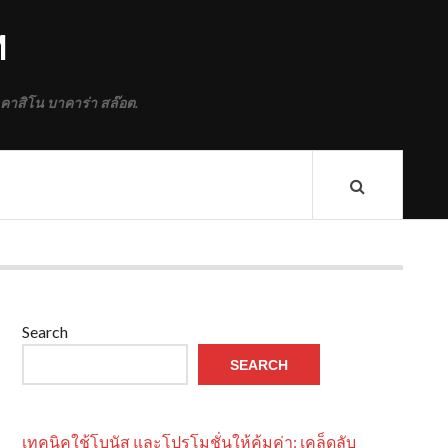
M
 คาสิโน บาคาร่า สล๊อต.
Search
SEARCH
เทคนิคใช้โบนัส และโปรโมชั่นให้คุ้มค่า: เคล็ดลับ