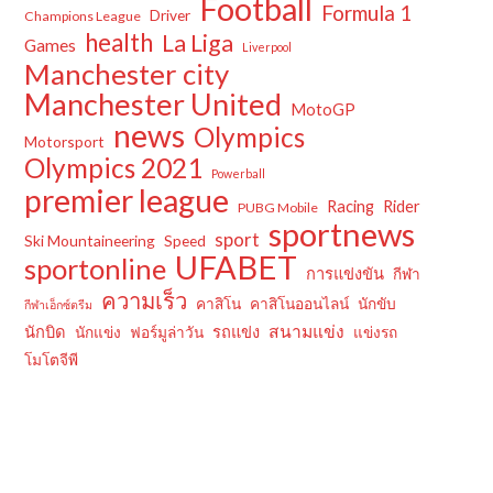
Football
Formula 1
Driver
Champions League
health
La Liga
Games
Liverpool
Manchester city
Manchester United
MotoGP
news
Olympics
Motorsport
Olympics 2021
Powerball
premier league
Racing
Rider
PUBG Mobile
sportnews
sport
Ski Mountaineering
Speed
UFABET
sportonline
การแข่งขัน
กีฬา
ความเร็ว
คาสิโน
คาสิโนออนไลน์
นักขับ
กีฬาเอ็กซ์ตรีม
สนามแข่ง
นักบิด
รถแข่ง
นักแข่ง
ฟอร์มูล่าวัน
แข่งรถ
โมโตจีพี