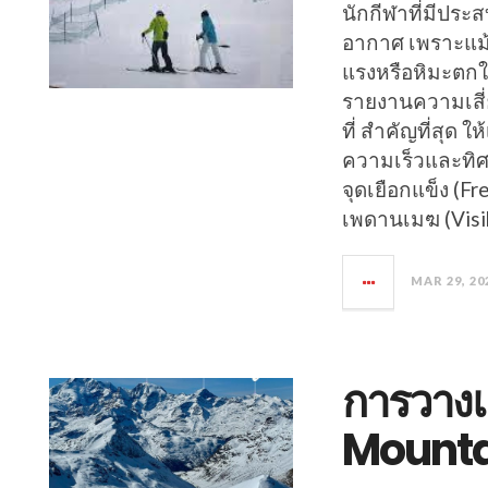
นักกีฬาที่มีปร
อากาศ เพราะแม้
แรงหรือหิมะตกให
รายงานความเสี่ยง
ที่ สำคัญที่สุด 
ความเร็วและทิศ
จุดเยือกแข็ง (Fr
เพดานเมฆ (Visib
MAR 29, 20
การวางแ
Mounta