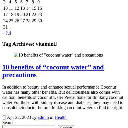
3
4
5
6
7
8
9
10
11
12
13
14
15
16
17
18
19
20
21
22
23
24
25
26
27
28
29
30
31
« Jul
Tag Archives:
vitamin
10 benefits of “coconut water” and
precautions
In addition to beauty and enhance sexual performance Coconut
water has many other benefits. But deliciousness also comes with
caution. benefits of coconut water Precautions for drinking coconut
water For those with kidney disease and diabetes, they may need to
consult their doctor before drinking coconut water. to find the right
Apr 22, 2023
by
admin
in
Health
Search