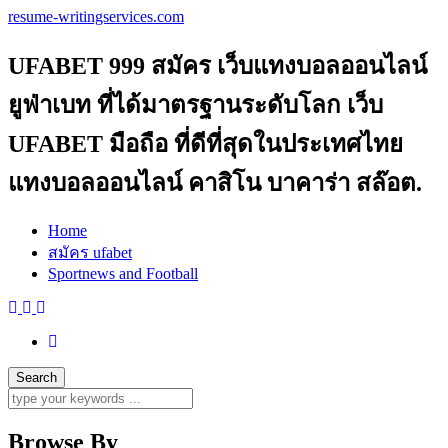
resume-writingservices.com
UFABET 999 สมัคร เว็บแทงบอลออนไลน์
ยูฟ่าเบท ที่ได้มาตรฐานระดับโลก เว็บ
UFABET มือถือ ที่ดีที่สุดในประเทศไทย
แทงบอลออนไลน์ คาสิโน บาคาร่า สล๊อต.
Home
สมัคร ufabet
Sportnews and Football
Browse By