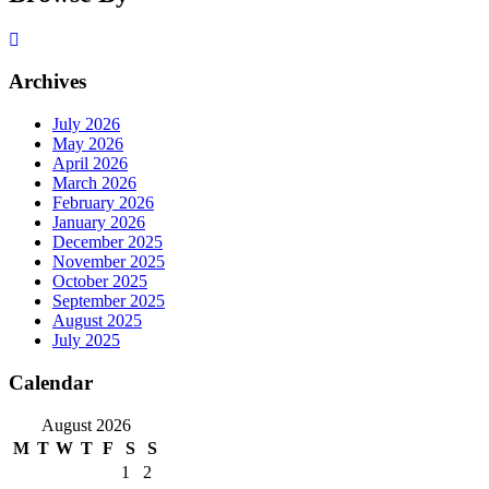
Archives
July 2026
May 2026
April 2026
March 2026
February 2026
January 2026
December 2025
November 2025
October 2025
September 2025
August 2025
July 2025
Calendar
August 2026
M
T
W
T
F
S
S
1
2