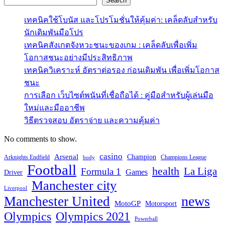
Search
เทคนิคใช้โบนัส และโปรโมชั่นให้คุ้มค่า: เคล็ดลับสำหรับ
นักเดิมพันมือโปร
เทคนิคสังเกตจังหวะชนะของเกม : เคล็ดลับเพื่อเพิ่ม
โอกาสชนะอย่างมีประสิทธิภาพ
เทคนิควิเคราะห์ อัตราต่อรอง ก่อนเดิมพัน เพื่อเพิ่มโอกาส
ชนะ
การเลือก เว็บไซต์พนันที่เชื่อถือได้ : คู่มือสำหรับผู้เล่นมือ
ใหม่และมืออาชีพ
วิธีตรวจสอบ อัตราจ่าย และความคุ้มค่า
No comments to show.
casino
Arsenal
Champion
Arknights Endfield
Champions League
body
Football
health
La Liga
Formula 1
Games
Driver
Manchester city
Liverpool
news
Manchester United
MotoGP
Motorsport
Olympics
Olympics 2021
Powerball