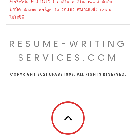
ความเร็ว
คาสิโน
คาสิโนออนไลน์
นักขับ
กีฬาเอ็กซ์ตรีม
สนามแข่ง
นักบิด
รถแข่ง
นักแข่ง
ฟอร์มูล่าวัน
แข่งรถ
โมโตจีพี
RESUME-WRITING
SERVICES.COM
COPYRIGHT 2021 UFABET999. ALL RIGHTS RESERVED.