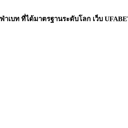
่าเบท ที่ได้มาตรฐานระดับโลก เว็บ UFABET 