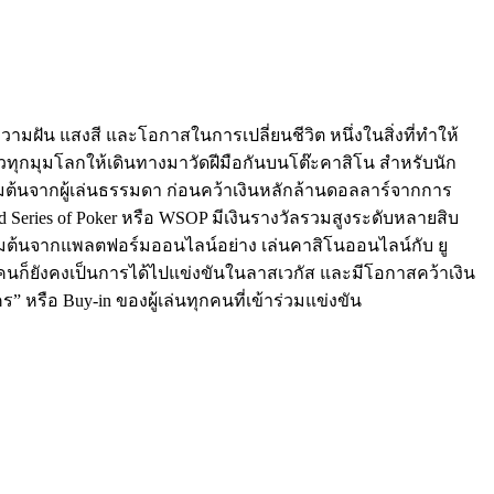
วามฝัน แสงสี และโอกาสในการเปลี่ยนชีวิต หนึ่งในสิ่งที่ทำให้
่วทุกมุมโลกให้เดินทางมาวัดฝีมือกันบนโต๊ะคาสิโน สำหรับนัก
เริ่มต้นจากผู้เล่นธรรมดา ก่อนคว้าเงินหลักล้านดอลลาร์จากการ
ries of Poker หรือ WSOP มีเงินรางวัลรวมสูงระดับหลายสิบ
ะเริ่มต้นจากแพลตฟอร์มออนไลน์อย่าง เล่นคาสิโนออนไลน์กับ ยู
ายคนก็ยังคงเป็นการได้ไปแข่งขันในลาสเวกัส และมีโอกาสคว้าเงิน
 หรือ Buy-in ของผู้เล่นทุกคนที่เข้าร่วมแข่งขัน