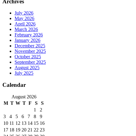
Archives
July 2026
May 2026
April 2026
March 2026
February 2026
January 2026
December 2025
November 2025
October 2025
September 2025
August 2025
July 2025
Calendar
August 2026
M
T
W
T
F
S
S
1
2
3
4
5
6
7
8
9
10
11
12
13
14
15
16
17
18
19
20
21
22
23