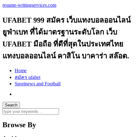
resume-writingservices.com
UFABET 999 สมัคร เว็บแทงบอลออนไลน์
ยูฟ่าเบท ที่ได้มาตรฐานระดับโลก เว็บ
UFABET มือถือ ที่ดีที่สุดในประเทศไทย
แทงบอลออนไลน์ คาสิโน บาคาร่า สล๊อต.
Home
สมัคร ufabet
Sportnews and Football
Browse By