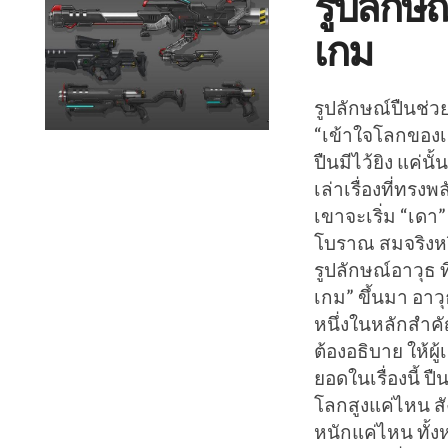
รูปลักษ
เกม
รูปลักษณ์ปืนช่วย
“เข้าใจโลกของเ
ปืนมีไว้ยิง แค่นั
เล่าเรื่องที่ทรงพ
เขาจะเริ่ม “เดา
โบราณ สมจริงหรื
รูปลักษณ์อาวุธ 
เกม” ขึ้นมา อาว
หนึ่งในหลักสำค
ต้องอธิบาย ให้ผู
ยอดในเรื่องนี้ 
โลกสูงแค่ไหน ส
หนักแค่ไหน ทั้งห