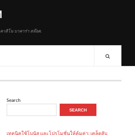
M
 คาสิโน บาคาร่า สล๊อต.
Search
SEARCH
เทคนิคใช้โบนัส และโปรโมชั่นให้คุ้มค่า: เคล็ดลับ