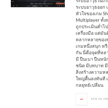
ระบบอาวุธในเกม
ระบบอาวุธออก เ
หัวใจของเกม S
Multiplayer ทั้ง
ถูกประเมินต่ำไป
เครื่องมือ แต่ม
หลากหลายของประ
เกมหนึ่งสนุก หร
กัน นี่คือจุดที่
มี ปืนเบา ปืนหน
ชนิด มีบทบาท มีบ
สิ่งสร้างความห
ใหญ่ตื้นลงทันที
กลยุทธ์เปลี่ยน
APR 28, 20