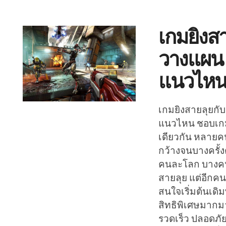
เกมยิงส
วางแผน 
แนวไห
เกมยิงสายลุยกั
แนวไหน ชอบเกมย
เดียวกัน หลายคน
กว้างจนบางครั้
คนละโลก บางคนช
สายลุย แต่อีกค
สนใจเริ่มต้นเดิ
สิทธิพิเศษมากม
รวดเร็ว ปลอดภั