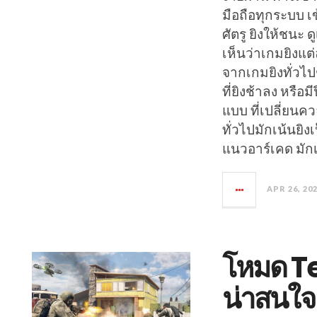
มือถือทุกระบบ เข
ศัตรู ยิงให้ชนะ ด
เห็นว่าเกมยิงแต
จากเกมยิงทั่วไปช
ที่ยิงช้าลง หรื
แบบ ที่เปลี่ยนค
ทั่วไปมักเน้นย
แนวอาร์เคด มัก
APR 26, 20
โหมด T
น่าสนใจอ