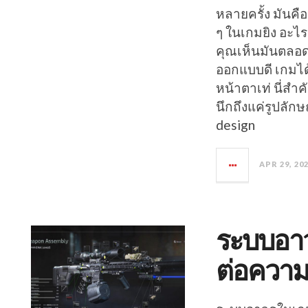
หลายครั้ง มันคือจ
ๆ ในเกมยิง อะไ
คุณเห็นมันตลอด ใ
ออกแบบดี เกมได
หน้าตาเท่ นี่ส
นึกถึงแค่รูปลักษ
design
APR 29, 20
ระบบอาว
ต่อควา