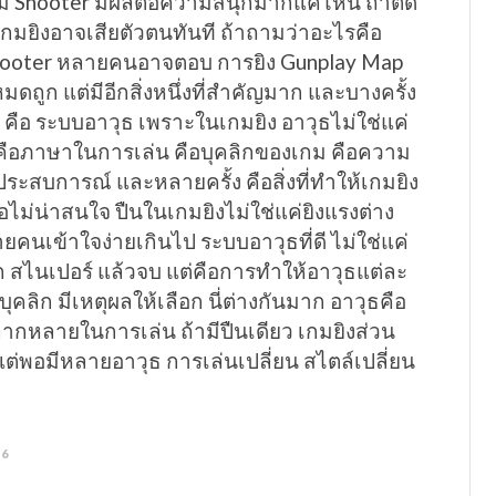
 Shooter มีผลต่อความสนุกมากแค่ไหน ถ้าตัด
กมยิงอาจเสียตัวตนทันที ถ้าถามว่าอะไรคือ
hooter หลายคนอาจตอบ การยิง Gunplay Map
หมดถูก แต่มีอีกสิ่งหนึ่งที่สำคัญมาก และบางครั้ง
 คือ ระบบอาวุธ เพราะในเกมยิง อาวุธไม่ใช่แค่
ันคือภาษาในการเล่น คือบุคลิกของเกม คือความ
สบการณ์ และหลายครั้ง คือสิ่งที่ทำให้เกมยิง
ือไม่น่าสนใจ ปืนในเกมยิงไม่ใช่แค่ยิงแรงต่าง
หลายคนเข้าใจง่ายเกินไป ระบบอาวุธที่ดี ไม่ใช่แค่
ัก สไนเปอร์ แล้วจบ แต่คือการทำให้อาวุธแต่ละ
ุคลิก มีเหตุผลให้เลือก นี่ต่างกันมาก อาวุธคือ
ลากหลายในการเล่น ถ้ามีปืนเดียว เกมยิงส่วน
 แต่พอมีหลายอาวุธ การเล่นเปลี่ยน สไตล์เปลี่ยน
26