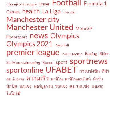
Football
Formula 1
Driver
Champions League
health
La Liga
Games
Liverpool
Manchester city
Manchester United
MotoGP
news
Olympics
Motorsport
Olympics 2021
Powerball
premier league
Racing
Rider
PUBG Mobile
sportnews
sport
Ski Mountaineering
Speed
UFABET
sportonline
การแข่งขัน
กีฬา
ความเร็ว
คาสิโน
คาสิโนออนไลน์
นักขับ
กีฬาเอ็กซ์ตรีม
สนามแข่ง
นักบิด
รถแข่ง
นักแข่ง
ฟอร์มูล่าวัน
แข่งรถ
โมโตจีพี