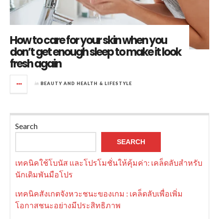
How to care for your skin when you
don’t get enough sleep to make it look
fresh again
in
BEAUTY AND HEALTH & LIFESTYLE
Search
SEARCH
เทคนิคใช้โบนัส และโปรโมชั่นให้คุ้มค่า: เคล็ดลับสำหรับ
นักเดิมพันมือโปร
เทคนิคสังเกตจังหวะชนะของเกม : เคล็ดลับเพื่อเพิ่ม
โอกาสชนะอย่างมีประสิทธิภาพ