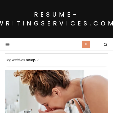
RESUME-
WRITINGSERVICES.CO
Tag Archives:
sleep