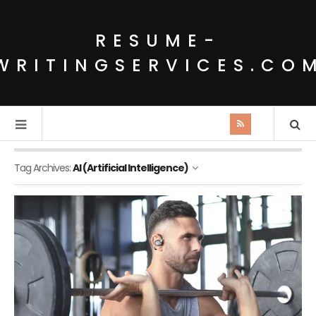
RESUME-
WRITINGSERVICES.CO
Tag Archives:
AI (Artificial Intelligence)