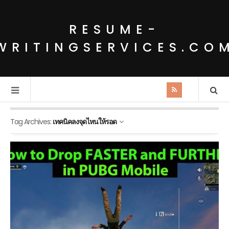
RESUME-
WRITINGSERVICES.CO
Tag Archives:
เทคนิคลงจุดไหนให้รอด