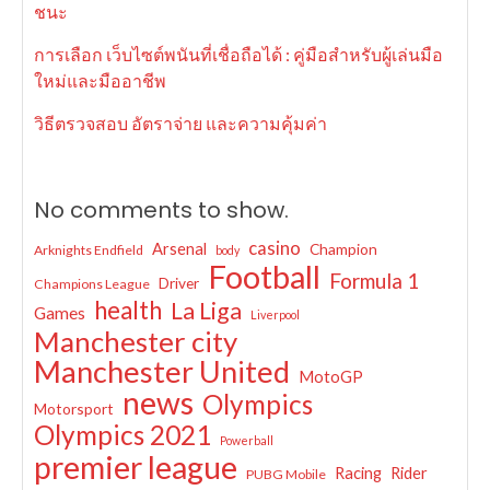
ชนะ
การเลือก เว็บไซต์พนันที่เชื่อถือได้ : คู่มือสำหรับผู้เล่นมือ
ใหม่และมืออาชีพ
วิธีตรวจสอบ อัตราจ่าย และความคุ้มค่า
No comments to show.
casino
Arsenal
Champion
Arknights Endfield
body
Football
Formula 1
Driver
Champions League
health
La Liga
Games
Liverpool
Manchester city
Manchester United
MotoGP
news
Olympics
Motorsport
Olympics 2021
Powerball
premier league
Racing
Rider
PUBG Mobile