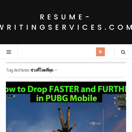
RESUME-
WRITINGSERVICES.CO
Tag Archives:
ช่วงที่โหดที่สุด