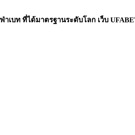
่าเบท ที่ได้มาตรฐานระดับโลก เว็บ UFABET 