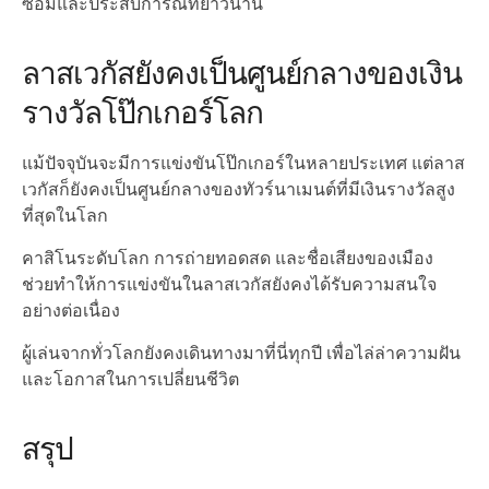
ซ้อมและประสบการณ์ที่ยาวนาน
ลาสเวกัสยังคงเป็นศูนย์กลางของเงิน
รางวัลโป๊กเกอร์โลก
แม้ปัจจุบันจะมีการแข่งขันโป๊กเกอร์ในหลายประเทศ แต่ลาส
เวกัสก็ยังคงเป็นศูนย์กลางของทัวร์นาเมนต์ที่มีเงินรางวัลสูง
ที่สุดในโลก
คาสิโนระดับโลก การถ่ายทอดสด และชื่อเสียงของเมือง
ช่วยทำให้การแข่งขันในลาสเวกัสยังคงได้รับความสนใจ
อย่างต่อเนื่อง
ผู้เล่นจากทั่วโลกยังคงเดินทางมาที่นี่ทุกปี เพื่อไล่ล่าความฝัน
และโอกาสในการเปลี่ยนชีวิต
สรุป