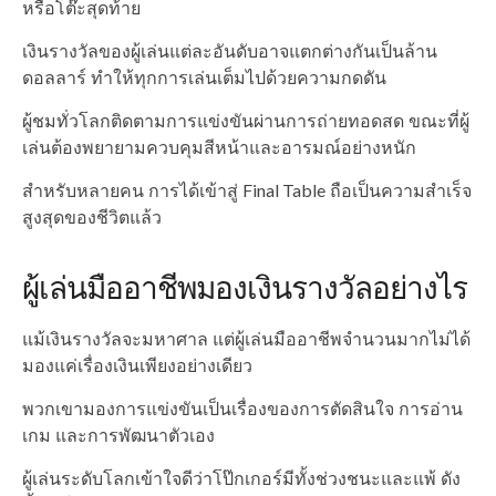
หรือโต๊ะสุดท้าย
เงินรางวัลของผู้เล่นแต่ละอันดับอาจแตกต่างกันเป็นล้าน
ดอลลาร์ ทำให้ทุกการเล่นเต็มไปด้วยความกดดัน
ผู้ชมทั่วโลกติดตามการแข่งขันผ่านการถ่ายทอดสด ขณะที่ผู้
เล่นต้องพยายามควบคุมสีหน้าและอารมณ์อย่างหนัก
สำหรับหลายคน การได้เข้าสู่ Final Table ถือเป็นความสำเร็จ
สูงสุดของชีวิตแล้ว
ผู้เล่นมืออาชีพมองเงินรางวัลอย่างไร
แม้เงินรางวัลจะมหาศาล แต่ผู้เล่นมืออาชีพจำนวนมากไม่ได้
มองแค่เรื่องเงินเพียงอย่างเดียว
พวกเขามองการแข่งขันเป็นเรื่องของการตัดสินใจ การอ่าน
เกม และการพัฒนาตัวเอง
ผู้เล่นระดับโลกเข้าใจดีว่าโป๊กเกอร์มีทั้งช่วงชนะและแพ้ ดัง