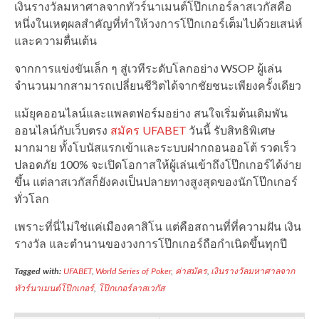
เงินรางวัลมหาศาลจากทัวร์นาเมนต์โป๊กเกอร์ลาสเวกัสคือ
หนึ่งในเหตุผลสำคัญที่ทำให้วงการโป๊กเกอร์เต็มไปด้วยเสน่ห์
และความตื่นเต้น
จากการแข่งขันเล็ก ๆ สู่เวทีระดับโลกอย่าง WSOP ผู้เล่น
จำนวนมากสามารถเปลี่ยนชีวิตได้จากชัยชนะเพียงครั้งเดียว
แม้ยุคออนไลน์และแพลตฟอร์มอย่าง สนใจเริ่มต้นเดิมพัน
ออนไลน์กับเว็บตรง
สมัคร UFABET
วันนี้ รับสิทธิพิเศษ
มากมาย ทั้งโบนัสแรกเข้าและระบบฝากถอนออโต้ รวดเร็ว
ปลอดภัย 100% จะเปิดโอกาสให้ผู้เล่นเข้าถึงโป๊กเกอร์ได้ง่าย
ขึ้น แต่ลาสเวกัสก็ยังคงเป็นปลายทางสูงสุดของนักโป๊กเกอร์
ทั่วโลก
เพราะที่นี่ไม่ใช่แค่เมืองคาสิโน แต่คือสถานที่ที่ความฝัน เงิน
รางวัล และตำนานของวงการโป๊กเกอร์ถือกำเนิดขึ้นทุกปี
Tagged with:
UFABET
,
World Series of Poker
,
ค่าสมัคร
,
เงินรางวัลมหาศาลจาก
ทัวร์นาเมนต์โป๊กเกอร์
,
โป๊กเกอร์ลาสเวกัส