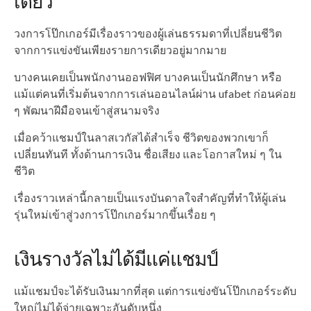
เดียว
วงการโป๊กเกอร์มีเรื่องราวของผู้เล่นธรรมดาที่เปลี่ยนชีวิต
จากการแข่งขันเพียงรายการเดียวอยู่มากมาย
บางคนเคยเป็นพนักงานออฟฟิศ บางคนเป็นนักศึกษา หรือ
แม้แต่คนที่เริ่มต้นจากการเล่นออนไลน์ผ่าน ufabet ก่อนค่อย
ๆ พัฒนาฝีมือจนเข้าสู่สนามจริง
เมื่อคว้าแชมป์ในลาสเวกัสได้สำเร็จ ชีวิตของพวกเขาก็
เปลี่ยนทันที ทั้งด้านการเงิน ชื่อเสียง และโอกาสใหม่ ๆ ใน
ชีวิต
เรื่องราวเหล่านี้กลายเป็นแรงบันดาลใจสำคัญที่ทำให้ผู้เล่น
รุ่นใหม่เข้าสู่วงการโป๊กเกอร์มากขึ้นเรื่อย ๆ
เงินรางวัลไม่ได้มีแค่แชมป์
แม้แชมป์จะได้รับเงินมากที่สุด แต่การแข่งขันโป๊กเกอร์ระดับ
ใหญ่ไม่ได้จ่ายเฉพาะอันดับหนึ่ง