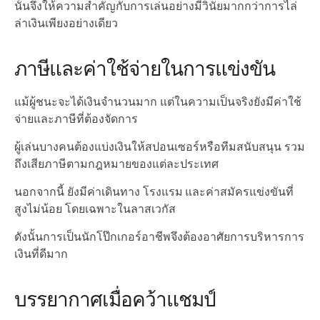
นั้นจึงให้ความสำคัญกับการเล่นอย่างมีวินัยมากกว่าการไล่
ล่าเงินเพียงอย่างเดียว
ภาษีและค่าใช้จ่ายในการแข่งขัน
แม้ผู้ชนะจะได้เงินจำนวนมาก แต่ในความเป็นจริงยังมีค่าใช้
จ่ายและภาษีที่ต้องจัดการ
ผู้เล่นบางคนต้องแบ่งเงินให้สปอนเซอร์หรือทีมสนับสนุน รวม
ถึงเสียภาษีตามกฎหมายของแต่ละประเทศ
นอกจากนี้ ยังมีค่าเดินทาง โรงแรม และค่าสมัครแข่งขันที่
สูงไม่น้อย โดยเฉพาะในลาสเวกัส
ดังนั้นการเป็นนักโป๊กเกอร์อาชีพจึงต้องอาศัยการบริหารการ
เงินที่ดีมาก
บรรยากาศเมื่อคว้าแชมป์