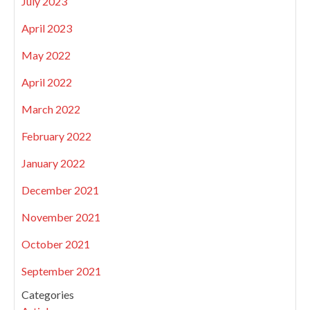
July 2023
April 2023
May 2022
April 2022
March 2022
February 2022
January 2022
December 2021
November 2021
October 2021
September 2021
Categories