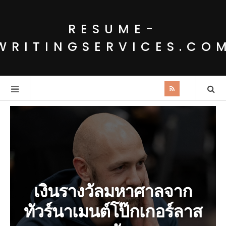
RESUME-
WRITINGSERVICES.CO
เงินรางวัลมหาศาลจาก
ทัวร์นาเมนต์โป๊กเกอร์ลาส