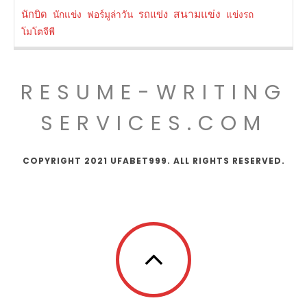
สนามแข่ง
นักบิด
รถแข่ง
นักแข่ง
ฟอร์มูล่าวัน
แข่งรถ
โมโตจีพี
RESUME-WRITING
SERVICES.COM
COPYRIGHT 2021 UFABET999. ALL RIGHTS RESERVED.