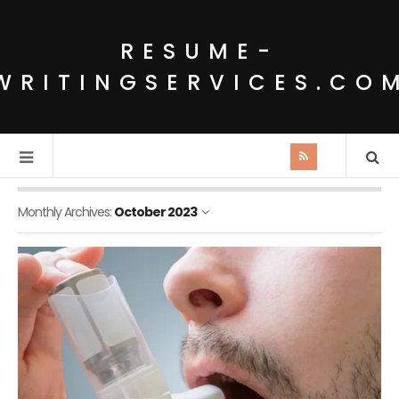
RESUME-
WRITINGSERVICES.CO
Monthly Archives:
October 2023