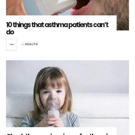
10 things that asthma patients can’t
do
in
HEALTH