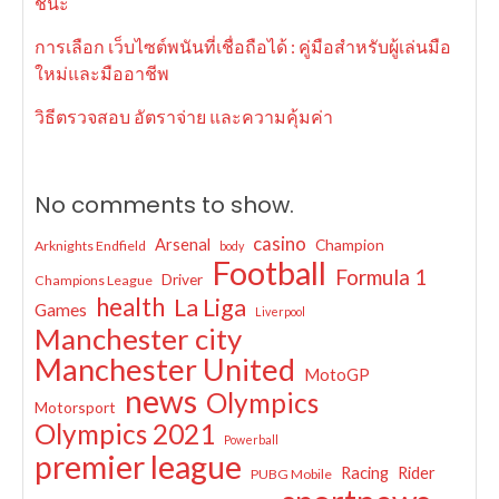
ชนะ
การเลือก เว็บไซต์พนันที่เชื่อถือได้ : คู่มือสำหรับผู้เล่นมือ
ใหม่และมืออาชีพ
วิธีตรวจสอบ อัตราจ่าย และความคุ้มค่า
No comments to show.
casino
Arsenal
Champion
Arknights Endfield
body
Football
Formula 1
Driver
Champions League
health
La Liga
Games
Liverpool
Manchester city
Manchester United
MotoGP
news
Olympics
Motorsport
Olympics 2021
Powerball
premier league
Racing
Rider
PUBG Mobile