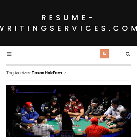
RESUME-
WRITINGSERVICES.CO
Tag Archives:
Texas Hold’em