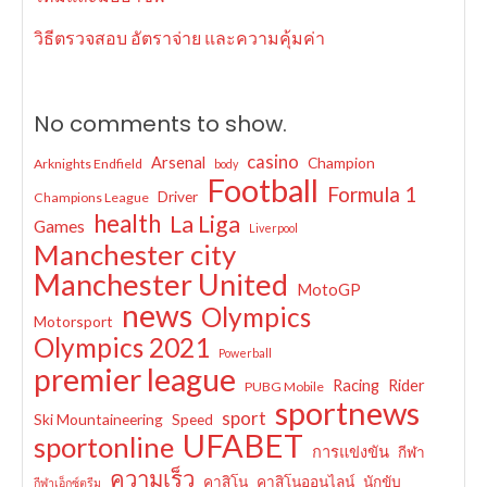
วิธีตรวจสอบ อัตราจ่าย และความคุ้มค่า
No comments to show.
casino
Arsenal
Champion
Arknights Endfield
body
Football
Formula 1
Driver
Champions League
health
La Liga
Games
Liverpool
Manchester city
Manchester United
MotoGP
news
Olympics
Motorsport
Olympics 2021
Powerball
premier league
Racing
Rider
PUBG Mobile
sportnews
sport
Ski Mountaineering
Speed
UFABET
sportonline
การแข่งขัน
กีฬา
ความเร็ว
คาสิโน
คาสิโนออนไลน์
นักขับ
กีฬาเอ็กซ์ตรีม