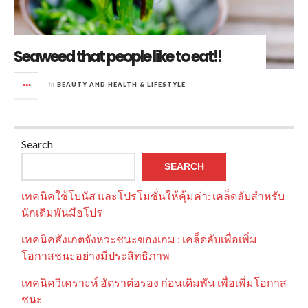
Seaweed that people like to eat!!
in
BEAUTY AND HEALTH & LIFESTYLE
Search
SEARCH
เทคนิคใช้โบนัส และโปรโมชั่นให้คุ้มค่า: เคล็ดลับสำหรับ
นักเดิมพันมือโปร
เทคนิคสังเกตจังหวะชนะของเกม : เคล็ดลับเพื่อเพิ่ม
โอกาสชนะอย่างมีประสิทธิภาพ
เทคนิควิเคราะห์ อัตราต่อรอง ก่อนเดิมพัน เพื่อเพิ่มโอกาส
ชนะ