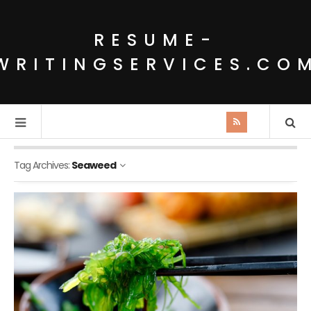
RESUME-
WRITINGSERVICES.CO
Tag Archives:
Seaweed