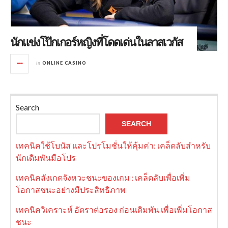
นักแข่งโป๊กเกอร์หญิงที่โดดเด่นในลาสเวกัส
in
ONLINE CASINO
Search
SEARCH
เทคนิคใช้โบนัส และโปรโมชั่นให้คุ้มค่า: เคล็ดลับสำหรับ
นักเดิมพันมือโปร
เทคนิคสังเกตจังหวะชนะของเกม : เคล็ดลับเพื่อเพิ่ม
โอกาสชนะอย่างมีประสิทธิภาพ
เทคนิควิเคราะห์ อัตราต่อรอง ก่อนเดิมพัน เพื่อเพิ่มโอกาส
ชนะ