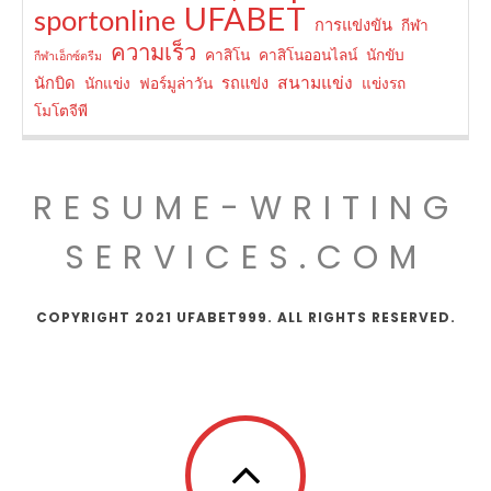
UFABET
sportonline
การแข่งขัน
กีฬา
ความเร็ว
คาสิโน
คาสิโนออนไลน์
นักขับ
กีฬาเอ็กซ์ตรีม
สนามแข่ง
นักบิด
รถแข่ง
นักแข่ง
ฟอร์มูล่าวัน
แข่งรถ
โมโตจีพี
RESUME-WRITING
SERVICES.COM
COPYRIGHT 2021 UFABET999. ALL RIGHTS RESERVED.