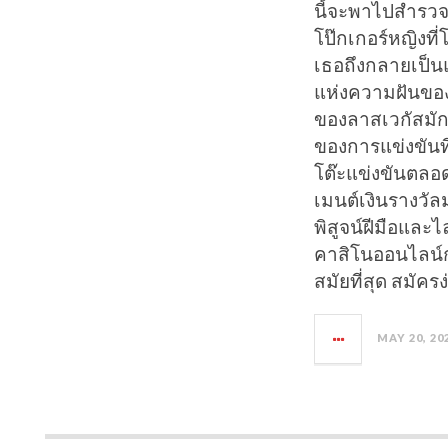
นี้จะพาไปสำรวจ
โป๊กเกอร์หญิงท
เธอถึงกลายเป็นแ
แห่งความฝันของนั
ของลาสเวกัสมักถู
ของการแข่งขันที
โต๊ะแข่งขันตลอด
เมนต์เงินรางวัลม
พิสูจน์ฝีมือและ
คาสิโนออนไลน์กั
สมัยที่สุด สมัคร
MAY 20, 20