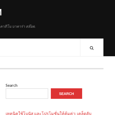
M
 คาสิโน บาคาร่า สล๊อต.
Search
SEARCH
เทคนิคใช้โบนัส และโปรโมชั่นให้คุ้มค่า: เคล็ดลับ