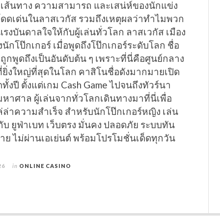
เส้นทาง ความสามารถ และเสน่ห์ของนักแข่ง
ี่โดดเด่นในลาสเวกัส รวมถึงเหตุผลว่าทำไมพวก
รงบันดาลใจให้กับผู้เล่นทั่วโลก ลาสเวกัส เมือง
กโป๊กเกอร์ เมื่อพูดถึงโป๊กเกอร์ระดับโลก ชื่อ
กพูดถึงเป็นอันดับต้น ๆ เพราะที่นี่คือศูนย์กลาง
่ยิ่งใหญ่ที่สุดในโลก คาสิโนชื่อดังมากมายเปิด
ทั้งปี ตั้งแต่เกม Cash Game ไปจนถึงทัวร์นา
หาศาล ผู้เล่นจากทั่วโลกเดินทางมาที่นี่เพื่อ
ไล่ล่าความสำเร็จ สำหรับนักโป๊กเกอร์หญิง เล่น
บ ยูฟ่าเบท เว็บตรง มั่นคง ปลอดภัย ระบบทัน
ง่าย ไม่ผ่านเอเย่นต์ พร้อมโปรโมชั่นเด็ดทุกวัน
26
in
ONLINE CASINO