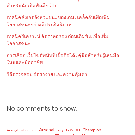
สำหรับนักเดิมพันมือโปร
เทคนิคสังเกตจังหวะชนะของเกม : เคล็ดลับเพื่อเพิ่ม
โอกาสชนะอย่างมีประสิทธิภาพ
เทคนิควิเคราะห์ อัตราต่อรอง ก่อนเดิมพัน เพื่อเพิ่ม
โอกาสชนะ
การเลือก เว็บไซต์พนันที่เชื่อถือได้ : คู่มือสำหรับผู้เล่นมือ
ใหม่และมืออาชีพ
วิธีตรวจสอบ อัตราจ่าย และความคุ้มค่า
No comments to show.
casino
Arsenal
Champion
Arknights Endfield
body