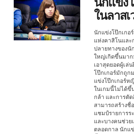
นักแข่งโ
ในลาสเว
นักแข่งโป๊กเกอร
แห่งคาสิโนและกา
ปลายทางของนักเ
ใหญ่เกิดขึ้นมา
เอาสุดยอดผู้เล่น
โป๊กเกอร์มักถูก
แข่งโป๊กเกอร์หญ
ในเกมนี้ไม่ได้ขึ
กล้า และการตัด
สามารถสร้างชื่อ
แชมป์รายการร
และบางคนช่วยเปล
ตลอดกาล นักแข่