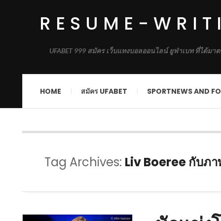
RESUME-WRIT
UFABET 999 สมัคร เว็บแทงบอลออนไลน์ ยูฟ่าเบท ที่ได้มาต
HOME
สมัคร UFABET
SPORTNEWS AND FO
Tag Archives:
Liv Boeree กับภาพ