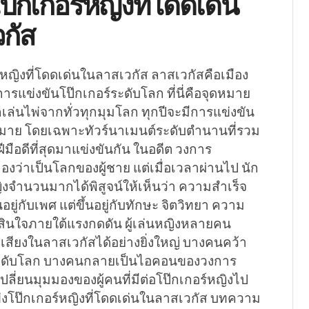
ป๊กเกอร์หญิงที่โดดเด่น
กัส
์หญิงที่โดดเด่นในลาสเวกัส ลาสเวกัสคือเมือง
รแข่งขันโป๊กเกอร์ระดับโลก ที่นี่คือจุดหมาย
ล่นไพ่จากทั่วทุกมุมโลก ทุกปีจะมีการแข่งขัน
กมาย โดยเฉพาะทัวร์นาเมนต์ระดับตำนานที่รวม
ฝีมือดีที่สุดมาแข่งขันกัน ในอดีต วงการ
มองว่าเป็นโลกของผู้ชาย แต่เมื่อเวลาผ่านไป นัก
ิงจำนวนมากได้พิสูจน์ให้เห็นว่า ความสำเร็จ
้นอยู่กับเพศ แต่ขึ้นอยู่กับทักษะ จิตวิทยา ความ
สินใจภายใต้แรงกดดัน ผู้เล่นหญิงหลายคน
เสียงในลาสเวกัสได้อย่างยิ่งใหญ่ บางคนคว้า
ะดับโลก บางคนกลายเป็นไอคอนของวงการ
ี่ยนมุมมองของผู้คนที่มีต่อโป๊กเกอร์หญิงไป
งโป๊กเกอร์หญิงที่โดดเด่นในลาสเวกัส บทความ