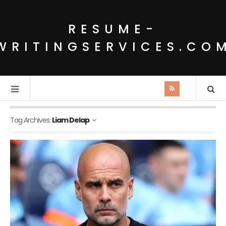
RESUME-
WRITINGSERVICES.CO
Tag Archives:
Liam Delap