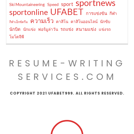
sportnews
sport
Ski Mountaineering
Speed
UFABET
sportonline
การแข่งขัน
กีฬา
ความเร็ว
คาสิโน
คาสิโนออนไลน์
นักขับ
กีฬาเอ็กซ์ตรีม
สนามแข่ง
นักบิด
รถแข่ง
นักแข่ง
ฟอร์มูล่าวัน
แข่งรถ
โมโตจีพี
RESUME-WRITING
SERVICES.COM
COPYRIGHT 2021 UFABET999. ALL RIGHTS RESERVED.