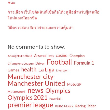
ชนะ
การเลือก เว็บไซต์พนันที่เชื่อถือได้ : คู่มือสำหรับผู้เล่นมือ
ใหม่และมืออาชีพ
วิธีตรวจสอบ อัตราจ่าย และความคุ้มค่า
No comments to show.
casino
Arsenal
Champion
Arknights Endfield
body
Football
Formula 1
Driver
Champions League
health
La Liga
Games
Liverpool
Manchester city
Manchester United
MotoGP
news
Olympics
Motorsport
Olympics 2021
Powerball
premier league
Racing
Rider
PUBG Mobile