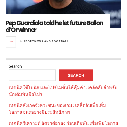
Pep Guardiola told he let future Ballon
d’Or winner
in
SPORTNEWS AND FOOTBALL
Search
SEARCH
เทคนิคใช้โบนัส และโปรโมชั่นให้คุ้มค่า: เคล็ดลับสำหรับ
นักเดิมพันมือโปร
เทคนิคสังเกตจังหวะชนะของเกม : เคล็ดลับเพื่อเพิ่ม
โอกาสชนะอย่างมีประสิทธิภาพ
เทคนิควิเคราะห์ อัตราต่อรอง ก่อนเดิมพัน เพื่อเพิ่มโอกาส