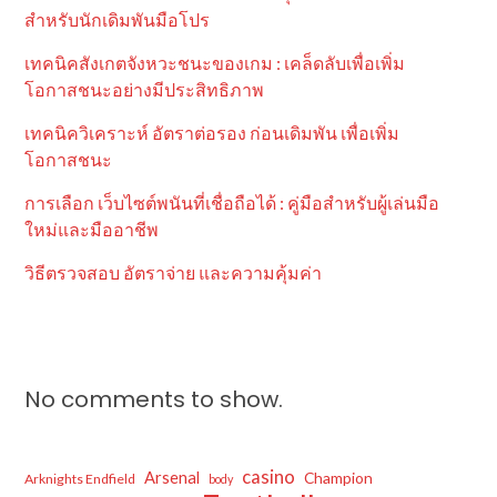
สำหรับนักเดิมพันมือโปร
เทคนิคสังเกตจังหวะชนะของเกม : เคล็ดลับเพื่อเพิ่ม
โอกาสชนะอย่างมีประสิทธิภาพ
เทคนิควิเคราะห์ อัตราต่อรอง ก่อนเดิมพัน เพื่อเพิ่ม
โอกาสชนะ
การเลือก เว็บไซต์พนันที่เชื่อถือได้ : คู่มือสำหรับผู้เล่นมือ
ใหม่และมืออาชีพ
วิธีตรวจสอบ อัตราจ่าย และความคุ้มค่า
No comments to show.
casino
Arsenal
Champion
Arknights Endfield
body