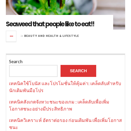
Seaweed that people like to eat!!
in
BEAUTY AND HEALTH & LIFESTYLE
Search
SEARCH
เทคนิคใช้โบนัส และโปรโมชั่นให้คุ้มค่า: เคล็ดลับสำหรับ
นักเดิมพันมือโปร
เทคนิคสังเกตจังหวะชนะของเกม : เคล็ดลับเพื่อเพิ่ม
โอกาสชนะอย่างมีประสิทธิภาพ
เทคนิควิเคราะห์ อัตราต่อรอง ก่อนเดิมพัน เพื่อเพิ่มโอกาส
ชนะ