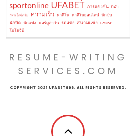
UFABET
sportonline
การแข่งขัน
กีฬา
ความเร็ว
คาสิโน
คาสิโนออนไลน์
นักขับ
กีฬาเอ็กซ์ตรีม
สนามแข่ง
นักบิด
รถแข่ง
นักแข่ง
ฟอร์มูล่าวัน
แข่งรถ
โมโตจีพี
RESUME-WRITING
SERVICES.COM
COPYRIGHT 2021 UFABET999. ALL RIGHTS RESERVED.