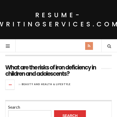
RESUME-
WRITINGSERVICES.CO
Tag Archives:
brain development
What are the risks of iron deficiency in
children and adolescents?
in
BEAUTY AND HEALTH & LIFESTYLE
Search
SEARCH