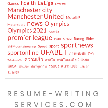
health
La Liga
Games
Liverpool
Manchester city
Manchester United
MotoGP
news
Olympics
Motorsport
Olympics 2021
Powerball
premier league
Racing
Rider
PUBG Mobile
sportnews
sport
Ski Mountaineering
Speed
UFABET
sportonline
การแข่งขัน
กีฬา
ความเร็ว
คาสิโน
คาสิโนออนไลน์
นักขับ
กีฬาเอ็กซ์ตรีม
สนามแข่ง
นักบิด
รถแข่ง
นักแข่ง
ฟอร์มูล่าวัน
แข่งรถ
โมโตจีพี
RESUME-WRITING
SERVICES.COM