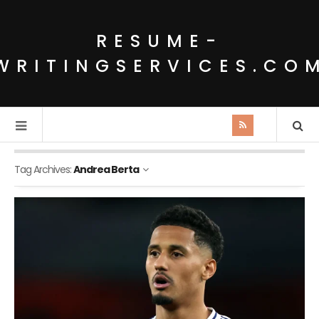
RESUME-
WRITINGSERVICES.CO
Tag Archives:
Andrea Berta