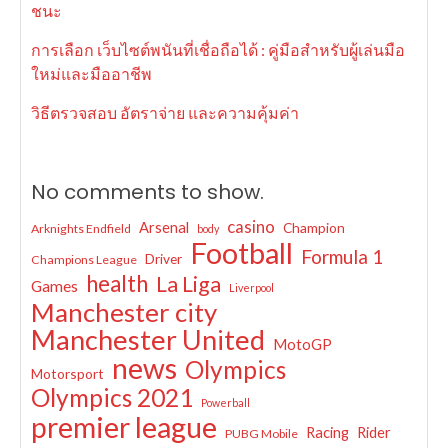
ชนะ
การเลือก เว็บไซต์พนันที่เชื่อถือได้ : คู่มือสำหรับผู้เล่นมือ
ใหม่และมืออาชีพ
วิธีตรวจสอบ อัตราจ่าย และความคุ้มค่า
No comments to show.
casino
Arsenal
Champion
Arknights Endfield
body
Football
Formula 1
Driver
Champions League
health
La Liga
Games
Liverpool
Manchester city
Manchester United
MotoGP
news
Olympics
Motorsport
Olympics 2021
Powerball
premier league
Racing
Rider
PUBG Mobile