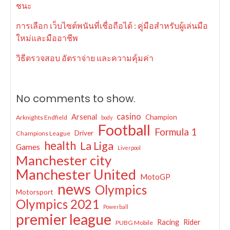
ชนะ
การเลือก เว็บไซต์พนันที่เชื่อถือได้ : คู่มือสำหรับผู้เล่นมือ
ใหม่และมืออาชีพ
วิธีตรวจสอบ อัตราจ่าย และความคุ้มค่า
No comments to show.
casino
Arsenal
Champion
Arknights Endfield
body
Football
Formula 1
Driver
Champions League
health
La Liga
Games
Liverpool
Manchester city
Manchester United
MotoGP
news
Olympics
Motorsport
Olympics 2021
Powerball
premier league
Racing
Rider
PUBG Mobile