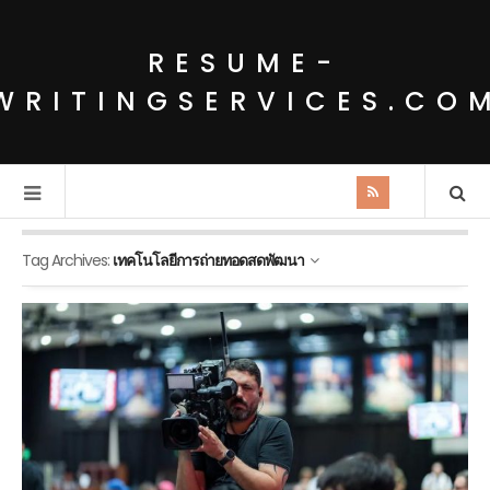
RESUME-
WRITINGSERVICES.CO
Tag Archives:
เทคโนโลยีการถ่ายทอดสดพัฒนา