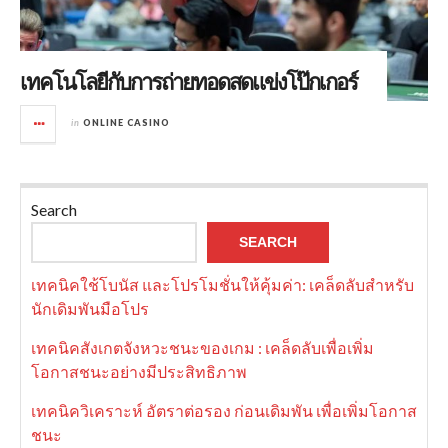
เทคโนโลยีกับการถ่ายทอดสดแข่งโป๊กเกอร์
in
ONLINE CASINO
Search
SEARCH
เทคนิคใช้โบนัส และโปรโมชั่นให้คุ้มค่า: เคล็ดลับสำหรับ
นักเดิมพันมือโปร
เทคนิคสังเกตจังหวะชนะของเกม : เคล็ดลับเพื่อเพิ่ม
โอกาสชนะอย่างมีประสิทธิภาพ
เทคนิควิเคราะห์ อัตราต่อรอง ก่อนเดิมพัน เพื่อเพิ่มโอกาส
ชนะ