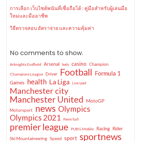
การเลือก เว็บไซต์พนันที่เชื่อถือได้ : คู่มือสำหรับผู้เล่นมือ
ใหม่และมืออาชีพ
วิธีตรวจสอบ อัตราจ่าย และความคุ้มค่า
No comments to show.
casino
Arsenal
Champion
Arknights Endfield
body
Football
Formula 1
Driver
Champions League
health
La Liga
Games
Liverpool
Manchester city
Manchester United
MotoGP
news
Olympics
Motorsport
Olympics 2021
Powerball
premier league
Racing
Rider
PUBG Mobile
sportnews
sport
Ski Mountaineering
Speed