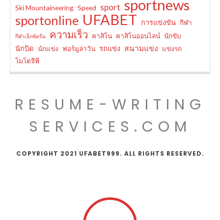
sportnews
sport
Ski Mountaineering
Speed
UFABET
sportonline
การแข่งขัน
กีฬา
ความเร็ว
คาสิโน
คาสิโนออนไลน์
นักขับ
กีฬาเอ็กซ์ตรีม
สนามแข่ง
นักบิด
รถแข่ง
นักแข่ง
ฟอร์มูล่าวัน
แข่งรถ
โมโตจีพี
RESUME-WRITING
SERVICES.COM
COPYRIGHT 2021 UFABET999. ALL RIGHTS RESERVED.