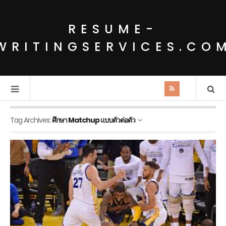
RESUME-
WRITINGSERVICES.CO
Tag Archives:
ศึกษา Matchup แบบตัวต่อตัว