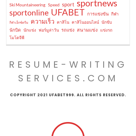
sportnews
sport
Ski Mountaineering
Speed
UFABET
sportonline
การแข่งขัน
กีฬา
ความเร็ว
คาสิโน
คาสิโนออนไลน์
นักขับ
กีฬาเอ็กซ์ตรีม
สนามแข่ง
นักบิด
รถแข่ง
นักแข่ง
ฟอร์มูล่าวัน
แข่งรถ
โมโตจีพี
RESUME-WRITING
SERVICES.COM
COPYRIGHT 2021 UFABET999. ALL RIGHTS RESERVED.