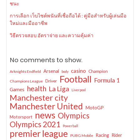
ชนะ
การเลือก เว็บไซต์พนันที่เชื่อถือได้ : คู่มือสำหรับผู้เล่นมือ
ใหม่และมืออาชีพ
วิธีตรวจสอบ อัตราจ่าย และความคุ้มค่า
No comments to show.
casino
Arsenal
Champion
Arknights Endfield
body
Football
Formula 1
Driver
Champions League
health
La Liga
Games
Liverpool
Manchester city
Manchester United
MotoGP
news
Olympics
Motorsport
Olympics 2021
Powerball
premier league
Racing
Rider
PUBG Mobile