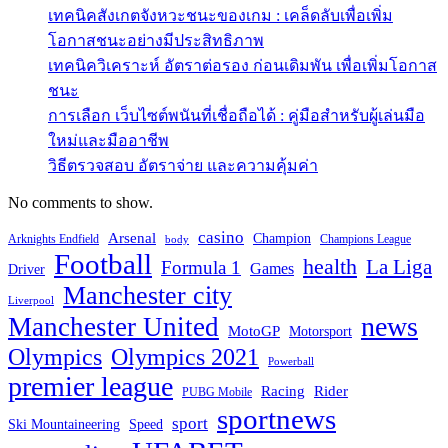
เทคนิคสังเกตจังหวะชนะของเกม : เคล็ดลับเพื่อเพิ่ม
โอกาสชนะอย่างมีประสิทธิภาพ
เทคนิควิเคราะห์ อัตราต่อรอง ก่อนเดิมพัน เพื่อเพิ่มโอกาส
ชนะ
การเลือก เว็บไซต์พนันที่เชื่อถือได้ : คู่มือสำหรับผู้เล่นมือ
ใหม่และมืออาชีพ
วิธีตรวจสอบ อัตราจ่าย และความคุ้มค่า
No comments to show.
casino
Arsenal
Champion
Arknights Endfield
Champions League
body
Football
health
La Liga
Formula 1
Games
Driver
Manchester city
Liverpool
news
Manchester United
MotoGP
Motorsport
Olympics
Olympics 2021
Powerball
premier league
Racing
Rider
PUBG Mobile
sportnews
sport
Ski Mountaineering
Speed