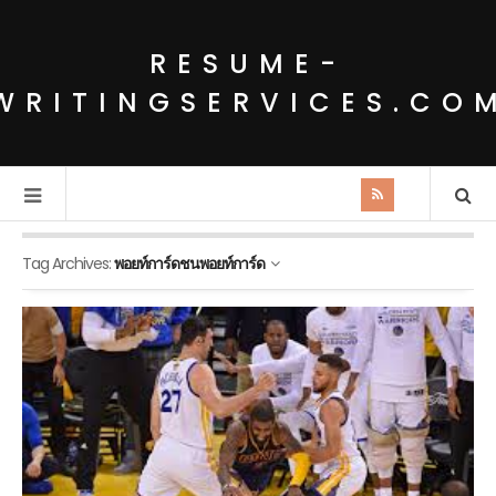
RESUME-
WRITINGSERVICES.CO
Tag Archives:
พอยท์การ์ดชนพอยท์การ์ด