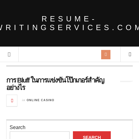
RESUME-
WRITINGSERVICES.CO
Tag Archives:
คู่แข่งเป็นคนกลัวความเสี่ยงหรือไม่
การ Bluff ในการแข่งขันโป๊กเกอร์สำคัญ
อย่างไร
in
ONLINE CASINO
Search
SEARCH