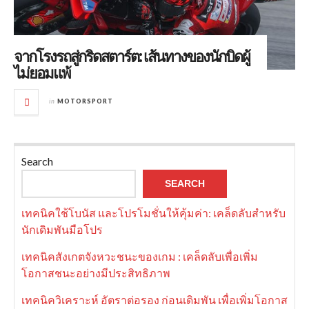
จากโรงรถสู่กริดสตาร์ต: เส้นทางของนักบิดผู้
ไม่ยอมแพ้
in
MOTORSPORT
Search
SEARCH
เทคนิคใช้โบนัส และโปรโมชั่นให้คุ้มค่า: เคล็ดลับสำหรับ
นักเดิมพันมือโปร
เทคนิคสังเกตจังหวะชนะของเกม : เคล็ดลับเพื่อเพิ่ม
โอกาสชนะอย่างมีประสิทธิภาพ
เทคนิควิเคราะห์ อัตราต่อรอง ก่อนเดิมพัน เพื่อเพิ่มโอกาส