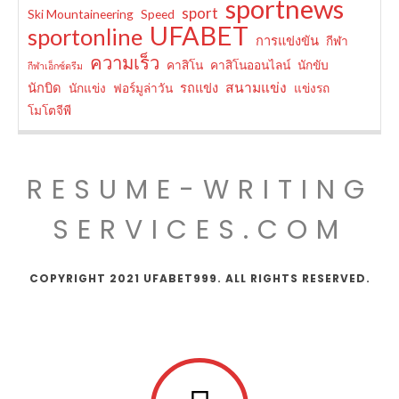
sportnews
sport
Ski Mountaineering
Speed
UFABET
sportonline
การแข่งขัน
กีฬา
ความเร็ว
คาสิโน
คาสิโนออนไลน์
นักขับ
กีฬาเอ็กซ์ตรีม
สนามแข่ง
นักบิด
รถแข่ง
นักแข่ง
ฟอร์มูล่าวัน
แข่งรถ
โมโตจีพี
RESUME-WRITING
SERVICES.COM
COPYRIGHT 2021 UFABET999. ALL RIGHTS RESERVED.