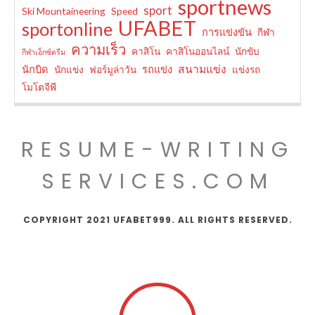
sportnews
sport
Ski Mountaineering
Speed
UFABET
sportonline
การแข่งขัน
กีฬา
ความเร็ว
คาสิโน
คาสิโนออนไลน์
นักขับ
กีฬาเอ็กซ์ตรีม
สนามแข่ง
นักบิด
รถแข่ง
นักแข่ง
ฟอร์มูล่าวัน
แข่งรถ
โมโตจีพี
RESUME-WRITING
SERVICES.COM
COPYRIGHT 2021 UFABET999. ALL RIGHTS RESERVED.