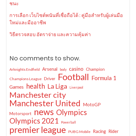
ชนะ
การเลือก เว็บไซต์พนันที่เชื่อถือได้ : คู่มือสำหรับผู้เล่นมือ
ใหม่และมืออาชีพ
วิธีตรวจสอบ อัตราจ่าย และความคุ้มค่า
No comments to show.
casino
Arsenal
Champion
Arknights Endfield
body
Football
Formula 1
Driver
Champions League
health
La Liga
Games
Liverpool
Manchester city
Manchester United
MotoGP
news
Olympics
Motorsport
Olympics 2021
Powerball
premier league
Racing
Rider
PUBG Mobile