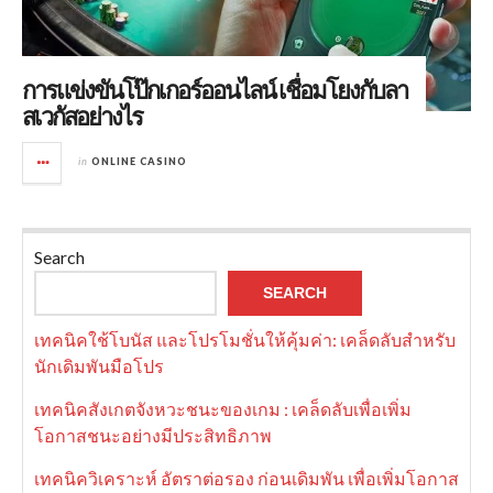
การแข่งขันโป๊กเกอร์ออนไลน์ เชื่อมโยงกับลา
สเวกัสอย่างไร
in
ONLINE CASINO
Search
SEARCH
เทคนิคใช้โบนัส และโปรโมชั่นให้คุ้มค่า: เคล็ดลับสำหรับ
นักเดิมพันมือโปร
เทคนิคสังเกตจังหวะชนะของเกม : เคล็ดลับเพื่อเพิ่ม
โอกาสชนะอย่างมีประสิทธิภาพ
เทคนิควิเคราะห์ อัตราต่อรอง ก่อนเดิมพัน เพื่อเพิ่มโอกาส