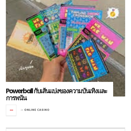
Powerball กับเส้นแบ่งของความบันเทิงและ
การพนัน
in
ONLINE CASINO