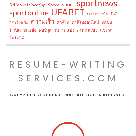
sportnews
sport
Ski Mountaineering
Speed
UFABET
sportonline
การแข่งขัน
กีฬา
ความเร็ว
คาสิโน
คาสิโนออนไลน์
นักขับ
กีฬาเอ็กซ์ตรีม
สนามแข่ง
นักบิด
รถแข่ง
นักแข่ง
ฟอร์มูล่าวัน
แข่งรถ
โมโตจีพี
RESUME-WRITING
SERVICES.COM
COPYRIGHT 2021 UFABET999. ALL RIGHTS RESERVED.