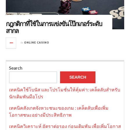
กฎกติกาที่ใช้ในการแข่งขันโป๊กเกอร์ระดับ
สากล
in
ONLINE CASINO
Search
SEARCH
เทคนิคใช้โบนัส และโปรโมชั่นให้คุ้มค่า: เคล็ดลับสำหรับ
นักเดิมพันมือโปร
เทคนิคสังเกตจังหวะชนะของเกม : เคล็ดลับเพื่อเพิ่ม
โอกาสชนะอย่างมีประสิทธิภาพ
เทคนิควิเคราะห์ อัตราต่อรอง ก่อนเดิมพัน เพื่อเพิ่มโอกาส