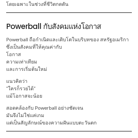
โดยเฉพาะในช่วงที่ชีวิตกดดัน
Powerball กับสังคมแห่งโอกาส
Powerball ถือกำเนิดและเติบโตในบริบทของ สหรัฐอเมริกา
ซึ่งเป็นสังคมที่ให้คุณค่ากับ
โอกาส
ความเท่าเทียม
และการเริ่มต้นใหม่
แนวคิดว่า
“ใครก็รวยได้”
แม้โอกาสจะน้อย
สอดคล้องกับ Powerball อย่างชัดเจน
มันจึงไม่ใช่แค่เกม
แต่เป็นสัญลักษณ์ของความฝันแบบตะวันตก