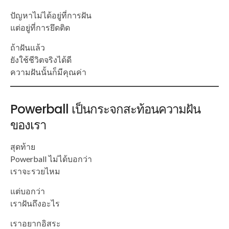
ปัญหาไม่ได้อยู่ที่การฝัน
แต่อยู่ที่การยึดติด
ถ้าฝันแล้ว
ยังใช้ชีวิตจริงได้ดี
ความฝันนั้นก็มีคุณค่า
Powerball เป็นกระจกสะท้อนความฝัน
ของเรา
สุดท้าย
Powerball ไม่ได้บอกว่า
เราจะรวยไหม
แต่บอกว่า
เราฝันถึงอะไร
เราอยากอิสระ