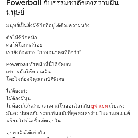
Powerball กับธรรมชาติของความฝัน
มนุษย์
มนุษย์เป็นสิ่งมีชีวิตที่อยู่ได้ด้วยความหวัง
ต่อให้ชีวิตหนัก
ต่อให้โอกาสน้อย
เรายังต้องการ “ภาพอนาคตที่ดีกว่า”
Powerball ทำหน้าที่นี้ได้ชัดเจน
เพราะมันให้ความฝัน
โดยไม่ต้องมีคุณสมบัติพิเศษ
ไม่ต้องเก่ง
ไม่ต้องมีทุน
ไม่ต้องมีเส้นสาย เล่นคาสิโนออนไลน์กับ
ยูฟ่าเบท
เว็บตรง
มั่นคง ปลอดภัย ระบบทันสมัยที่สุด สมัครง่าย ไม่ผ่านเอเย่นต์
พร้อมโปรโมชั่นเด็ดทุกวัน
ทุกคนฝันได้เท่ากัน