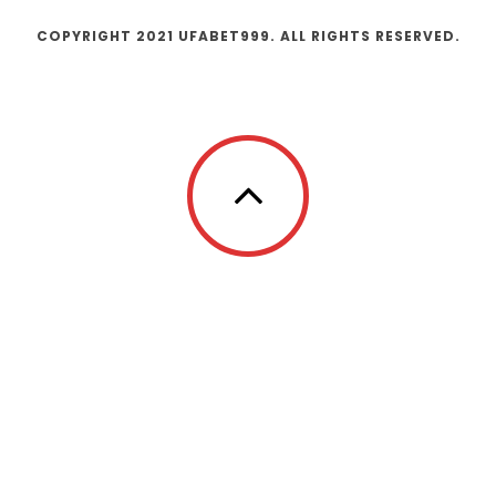
COPYRIGHT 2021 UFABET999. ALL RIGHTS RESERVED.