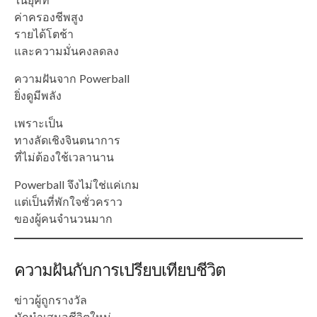
ค่าครองชีพสูง
รายได้โตช้า
และความมั่นคงลดลง
ความฝันจาก Powerball
ยิ่งดูมีพลัง
เพราะเป็น
ทางลัดเชิงจินตนาการ
ที่ไม่ต้องใช้เวลานาน
Powerball จึงไม่ใช่แค่เกม
แต่เป็นที่พักใจชั่วคราว
ของผู้คนจำนวนมาก
ความฝันกับการเปรียบเทียบชีวิต
ข่าวผู้ถูกรางวัล
มักนำเสนอชีวิตใหม่