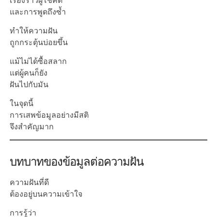
และการพูดถึงซ้ำ
ทำให้ความฝัน
ถูกกระตุ้นบ่อยขึ้น
แม้ไม่ได้ซื้อสลาก
แต่ผู้คนก็ยัง
ฝันไปกับมัน
ในจุดนี้
การเสพข้อมูลอย่างมีสติ
จึงสำคัญมาก
บทบาทของข้อมูลต่อความฝัน
ความฝันที่ดี
ต้องอยู่บนความเข้าใจ
การรู้ว่า