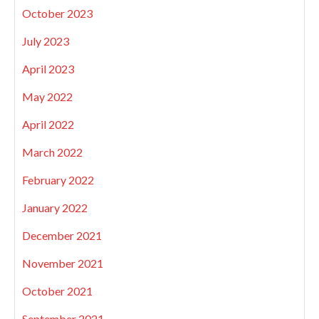
October 2023
July 2023
April 2023
May 2022
April 2022
March 2022
February 2022
January 2022
December 2021
November 2021
October 2021
September 2021