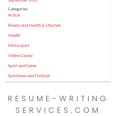
Categories
Article
Beauty and Health & Lifestyle
Health
Motorsport
Online Casino
Sport and Game
Sportnews and Football
RESUME-WRITING
SERVICES.COM