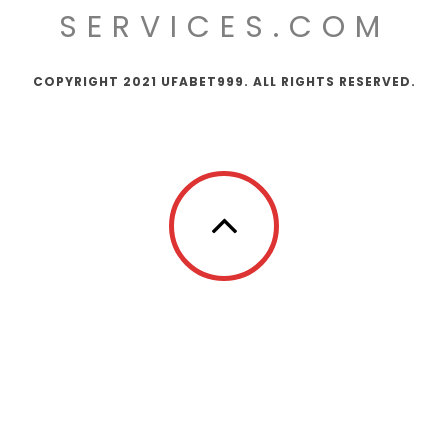
SERVICES.COM
COPYRIGHT 2021 UFABET999. ALL RIGHTS RESERVED.