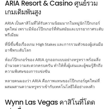
ARIA Resort & Casino ศูนย์รวม
เกมเดิมพันสูง
ARIA เป็นคาสิโนที่ได้รับความนิยมมากในหมู่นักโป๊กเกอร์
ยุคใหม่ เพราะมีห้องโป๊กเกอร์ที่ทันสมัยและบรรยากาศระดับ
พรีเมียม
ที่นี่ขึ้นชื่อเรื่องเกม High Stakes และการรวมตัวของผู้เล่นมือ
อาชีพระดับโลก
ห้องโป๊กเกอร์ของ ARIA ถูกออกแบบอย่างหรูหรา พร้อมสิ่ง
อำนวยความสะดวกครบครัน ทำให้ทั้งผู้เล่นและผู้ชมรู้สึกถึง
ความพิเศษของการแข่งขัน
หลายคนมองว่า ARIA คือภาพแทนของโป๊กเกอร์ยุคใหม่ที่
ผสมผสานความหรูหราเข้ากับเทคโนโลยีได้อย่างลงตัว
Wynn Las Vegas คาสิโนที่โดด