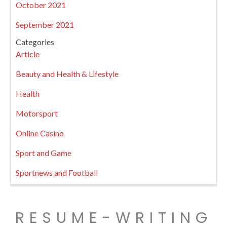
October 2021
September 2021
Categories
Article
Beauty and Health & Lifestyle
Health
Motorsport
Online Casino
Sport and Game
Sportnews and Football
RESUME-WRITING