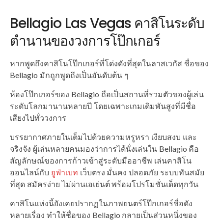
Bellagio Las Vegas คาสิโนระดับ
ตำนานของวงการโป๊กเกอร์
หากพูดถึงคาสิโนโป๊กเกอร์ที่โด่งดังที่สุดในลาสเวกัส ชื่อของ
Bellagio มักถูกพูดถึงเป็นอันดับต้น ๆ
ห้องโป๊กเกอร์ของ Bellagio ถือเป็นสถานที่รวมตัวของผู้เล่น
ระดับโลกมานานหลายปี โดยเฉพาะเกมเดิมพันสูงที่มีชื่อ
เสียงไปทั่ววงการ
บรรยากาศภายในเต็มไปด้วยความหรูหรา เงียบสงบ และ
จริงจัง ผู้เล่นหลายคนมองว่าการได้นั่งเล่นใน Bellagio คือ
สัญลักษณ์ของการก้าวเข้าสู่ระดับมืออาชีพ เล่นคาสิโน
ออนไลน์กับ
ยูฟ่าเบท
เว็บตรง มั่นคง ปลอดภัย ระบบทันสมัย
ที่สุด สมัครง่าย ไม่ผ่านเอเย่นต์ พร้อมโปรโมชั่นเด็ดทุกวัน
คาสิโนแห่งนี้ยังเคยปรากฏในภาพยนตร์โป๊กเกอร์ชื่อดัง
หลายเรื่อง ทำให้ชื่อของ Bellagio กลายเป็นส่วนหนึ่งของ