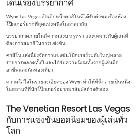
เด่นเรื่องบรรยากาศ
Wynn Las Vegas เป็นอีกหนึ่งคาสิโนที่ได้รับคำชมเรื่องห้อง
โป๊กเกอร์มากที่สุดแห่งหนึ่งในลาสเวกัส
บรรยากาศภายในมีความสงบ หรูหรา และเหมาะกับผู้เล่นที่
ต้องการสมาธิในการแข่งขัน
คาสิโนแห่งนี้ยังจัดการแข่งขันโป๊กเกอร์ระดับใหญ่หลาย
รายการตลอดทั้งปี และได้รับความนิยมทั้งจากผู้เล่นมือ
อาชีพและนักท่องเที่ยว
ความใส่ใจในรายละเอียดของ Wynn ทำให้ที่นี่กลายเป็นหนึ่ง
ในสถานที่ที่นักโป๊กเกอร์อยากมาสัมผัสด้วยตัวเอง
The Venetian Resort Las Vegas
กับการแข่งขันยอดนิยมของผู้เล่นทั่ว
โลก