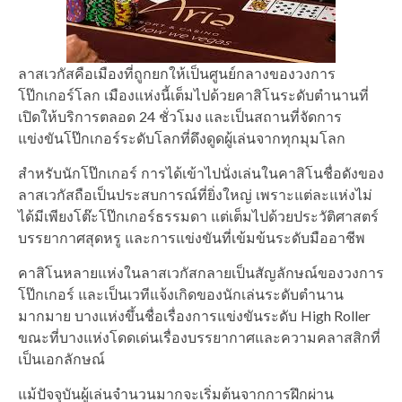
ลาสเวกัสคือเมืองที่ถูกยกให้เป็นศูนย์กลางของวงการ
โป๊กเกอร์โลก เมืองแห่งนี้เต็มไปด้วยคาสิโนระดับตำนานที่
เปิดให้บริการตลอด 24 ชั่วโมง และเป็นสถานที่จัดการ
แข่งขันโป๊กเกอร์ระดับโลกที่ดึงดูดผู้เล่นจากทุกมุมโลก
สำหรับนักโป๊กเกอร์ การได้เข้าไปนั่งเล่นในคาสิโนชื่อดังของ
ลาสเวกัสถือเป็นประสบการณ์ที่ยิ่งใหญ่ เพราะแต่ละแห่งไม่
ได้มีเพียงโต๊ะโป๊กเกอร์ธรรมดา แต่เต็มไปด้วยประวัติศาสตร์
บรรยากาศสุดหรู และการแข่งขันที่เข้มข้นระดับมืออาชีพ
คาสิโนหลายแห่งในลาสเวกัสกลายเป็นสัญลักษณ์ของวงการ
โป๊กเกอร์ และเป็นเวทีแจ้งเกิดของนักเล่นระดับตำนาน
มากมาย บางแห่งขึ้นชื่อเรื่องการแข่งขันระดับ High Roller
ขณะที่บางแห่งโดดเด่นเรื่องบรรยากาศและความคลาสสิกที่
เป็นเอกลักษณ์
แม้ปัจจุบันผู้เล่นจำนวนมากจะเริ่มต้นจากการฝึกผ่าน