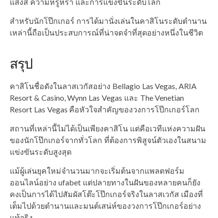
แสงสี ความหรูหรา และการแข่งขันระดับโลก
สำหรับนักโป๊กเกอร์ การได้มานั่งเล่นในคาสิโนระดับตำนาน
เหล่านี้ถือเป็นประสบการณ์ที่น่าจดจำที่สุดอย่างหนึ่งในชีวิต
สรุป
คาสิโนชื่อดังในลาสเวกัสอย่าง Bellagio Las Vegas, ARIA
Resort & Casino, Wynn Las Vegas และ The Venetian
Resort Las Vegas คือหัวใจสำคัญของวงการโป๊กเกอร์โลก
สถานที่เหล่านี้ไม่ได้เป็นเพียงคาสิโน แต่คือเวทีแห่งความฝัน
ของนักโป๊กเกอร์จากทั่วโลก ที่ต้องการพิสูจน์ตัวเองในสนาม
แข่งขันระดับสูงสุด
แม้ผู้เล่นยุคใหม่จำนวนมากจะเริ่มต้นจากแพลตฟอร์ม
ออนไลน์อย่าง ufabet แต่ปลายทางในฝันของหลายคนก็ยัง
คงเป็นการได้ไปสัมผัสโต๊ะโป๊กเกอร์จริงในลาสเวกัส เมืองที่
เต็มไปด้วยตำนานและมนต์เสน่ห์ของวงการโป๊กเกอร์อย่าง
แท้จริง